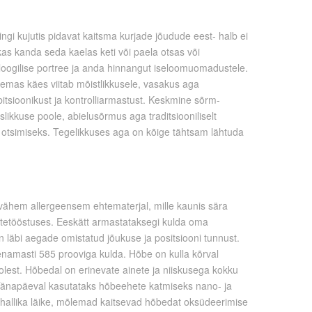
ngi kujutis pidavat kaitsma kurjade jõudude eest- halb ei
s kanda seda kaelas keti või paela otsas või
oloogilise portree ja anda hinnangut iseloomuomadustele.
remas käes viitab mõistlikkusele, vasakus aga
mbitsioonikust ja kontrolliarmastust. Keskmine sõrm-
slikkuse poole, abielusõrmus aga traditsiooniliselt
e otsimiseks. Tegelikkuses aga on kõige tähtsam lähtuda
e vähem allergeensem ehtematerjal, mille kaunis sära
htetööstuses. Eeskätt armastataksegi kulda oma
 läbi aegade omistatud jõukuse ja positsiooni tunnust.
enamasti 585 prooviga kulda. Hõbe on kulla kõrval
est. Hõbedal on erinevate ainete ja niiskusega kokku
änapäeval kasutataks hõbeehete katmiseks nano- ja
vhallika läike, mõlemad kaitsevad hõbedat oksüdeerimise