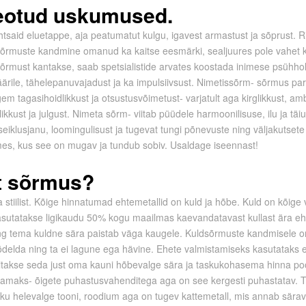
eotud uskumused.
tsaid eluetappe, aja peatumatut kulgu, igavest armastust ja sõprust. Ri
sõrmuste kandmine omanud ka kaitse eesmärki, sealjuures pole vahet ka
 sõrmust kantakse, saab spetsialistide arvates koostada inimese psühh
jäärile, tähelepanuvajadust ja ka impulsiivsust. Nimetissõrm- sõrmus pa
gem tagasihoidlikkust ja otsustusvõimetust- varjatult aga kirglikkust, a
ikkust ja julgust. Nimeta sõrm- viitab püüdele harmoonilisuse, ilu ja täiu
seiklusjanu, loomingulisust ja tugevat tungi põnevuste ning väljakutset
rmes, kus see on mugav ja tundub sobiv. Usaldage iseennast!
st sõrmus?
a stiilist. Kõige hinnatumad ehtemetallid on kuld ja hõbe. Kuld on kõig
asutatakse ligikaudu 50% kogu maailmas kaevandatavast kullast ära e
ning tema kuldne sära paistab väga kaugele. Kuldsõrmuste kandmisele on
öödelda ning ta ei lagune ega hävine. Ehete valmistamiseks kasutataks 
takse seda just oma kauni hõbevalge sära ja taskukohasema hinna pool
ks- õigete puhastusvahenditega aga on see kergesti puhastatav. T
ku helevalge tooni, roodium aga on tugev kattemetall, mis annab sära