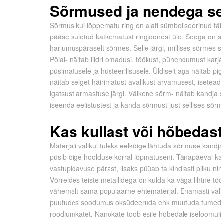
Sõrmused ja nendega s
Sõrmus kui lõppematu ring on alati sümboliseerinud täh
pääse suletud katkematust ringjoonest üle. Seega on 
harjumuspäraselt sõrmes. Selle järgi, millises sõrmes
Pöial- näitab liidri omadusi, töökust, pühendumust kar
püsimatusele ja hüsteerilisusele. Üldiselt aga näitab pi
näitab selget häirimatust avalikust arvamusest, iseteadl
igatsust armastuse järgi. Väikene sõrm- näitab kandja 
iseenda eelistustest ja kanda sõrmust just sellises sõ
Kas kullast või hõbeda
Materjali valikul tuleks eelkõige lähtuda sõrmuse kandj
püsib õige hoolduse korral lõpmatuseni. Tänapäeval k
vastupidavuse pärast, lisaks püüab ta kindlasti pilku 
Võrreldes teiste metallidega on kulda ka väga lihtne t
vähemalt sama populaarne ehtematerjal. Enamasti vali
puutudes soodumus oksüdeeruda ehk muutuda tumedama
roodiumkatet. Nanokate toob esile hõbedale iseloomuli