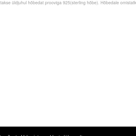
takse üldjuhul hõbedat prooviga 925(sterling hõbe). Hõbedale omistatks