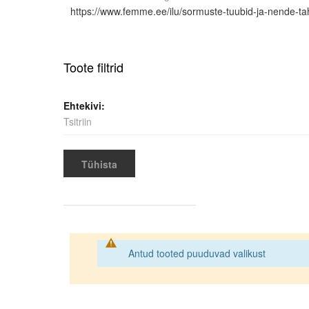
https://www.femme.ee/ilu/sormuste-tuubid-ja-nende-t
Toote filtrid
Ehtekivi
Tsitriin
Tühista
Antud tooted puuduvad valikust