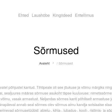
Ehted
Lauahõbe
Kingiideed
Eritellimus
Sõrmused
Avaleht
Sõrmused
atel põhjustel kantud. Tihtipeale oli see jõukuse ja võimu märgiks ning 
assi, sealjuures määras sõrmuse asukoht täpse kuuluvuse: nimetissõrm
võimu, vasak armastust. Neljandas sõrmes kanti põhiliselt armastuse 
apäeval annab seal sõrmes olev sõrmus aimu kandja sotsiaalse staatus
inevad sõrmusetüübid: abielu-, kihla-, lubadus-, kooli-, ristimis- ja 