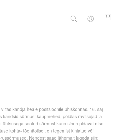
viitas kandja heale positsioonile ühiskonnas. 16. saj
es kandsid sõrmust kaupmehed, pöidlas ravitsejad ja
ja ühtsusega seotud sõrmust kuna sinna pidavat otse
e kohta- tõenäoliselt on tegemist kihlatud või
sõprussõrmused. Nendest saad lähemalt lugeda siin: