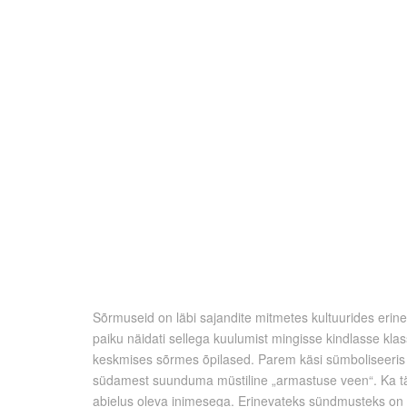
Sõrmuseid on läbi sajandite mitmetes kultuurides erinev
paiku näidati sellega kuulumist mingisse kindlasse kl
keskmises sõrmes õpilased. Parem käsi sümboliseeris 
südamest suunduma müstiline „armastuse veen“. Ka tän
abielus oleva inimesega. Erinevateks sündmusteks on er